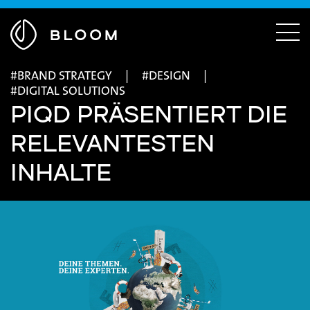
Menü
ausblenden
Zur
Menü
Startseite
einble
BRAND STRATEGY
DESIGN
DIGITAL SOLUTIONS
PIQD PRÄSENTIERT DIE
RELEVANTESTEN
INHALTE