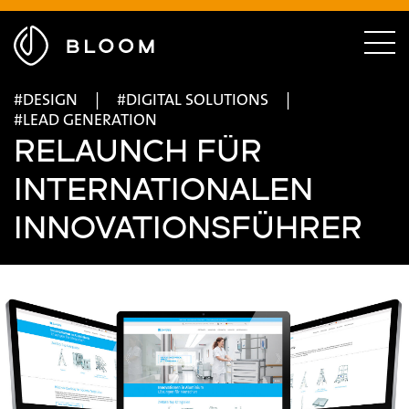
Menü
ausblenden
Zur
Menü
Startseite
einble
DESIGN
DIGITAL SOLUTIONS
LEAD GENERATION
RELAUNCH FÜR
INTERNATIONALEN
INNOVATIONSFÜHRER