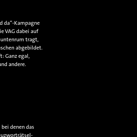
sind da“-Kampagne
die VAG dabei auf
 untenrum tragt,
uschen abgebildet.
: Ganz egal,
und andere.
 bei denen das
euzworträtsel-