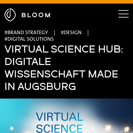
Menü
ausblenden
Zur
Menü
Startseite
einble
BRAND STRATEGY
DESIGN
DIGITAL SOLUTIONS
VIRTUAL SCIENCE HUB:
DIGITALE
WISSENSCHAFT MADE
IN AUGSBURG