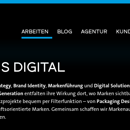
ARBEITEN
BLOG
AGENTUR
KUN
S DIGITAL
ategy
,
Brand Identity
,
Markenführung
und
Digital Solution
Generation
entfalten ihre Wirkung dort, wo Marken sichtb
nzprojekte bequem per Filterfunktion – von
Packaging Des
ftsorientierte Marken. Gemeinsam schaffen wir Markenauf
en.