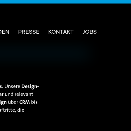
DEN
PRESSE
KONTAKT
JOBS
s
. Unsere
Design-
ar und relevant
ign
über
CRM
bis
tritte, die