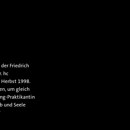
der Friedrich
. hc
m Herbst 1998.
en, um gleich
ing-Praktikantin
ib und Seele
7