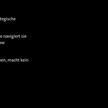
tegische
e navigiert sie
rne
men, macht kein