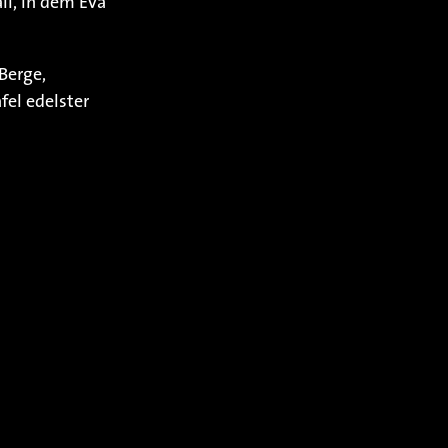
ll, in dem Eva
Berge,
fel edelster