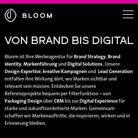
Menü
ausblenden
Zur
Menü
Startseite
einble
VON BRAND BIS DIGITAL
Bloom ist Ihre Werbeagentur für
Brand Strategy
,
Brand
Identity
,
Markenführung
und
Digital Solutions
. Unsere
Design-Expertise
,
kreative Kampagnen
und
Lead Generation
entfalten ihre Wirkung dort, wo Marken sichtbar und
relevant sein müssen. Entdecken Sie unsere
Referenzprojekte bequem per Filterfunktion – von
Packaging Design
über
CRM
bis zur
Digital Experience
für
starke und zukunftsorientierte Marken. Gemeinsam
schaffen wir Markenauftritte, die inspirieren, wirken und in
Erinnerung bleiben.