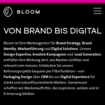
Menü
ausblenden
Zur
Menü
Startseite
einble
VON BRAND BIS DIGITAL
Bloom ist Ihre Werbeagentur für
Brand Strategy
,
Brand
Identity
,
Markenführung
und
Digital Solutions
. Unsere
Design-Expertise
,
kreative Kampagnen
und
Lead Generation
entfalten ihre Wirkung dort, wo Marken sichtbar und
relevant sein müssen. Entdecken Sie unsere
Referenzprojekte bequem per Filterfunktion – von
Packaging Design
über
CRM
bis zur
Digital Experience
für
starke und zukunftsorientierte Marken. Gemeinsam
schaffen wir Markenauftritte, die inspirieren, wirken und in
Erinnerung bleiben.