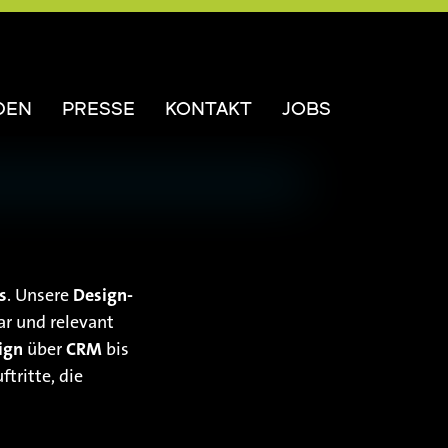
DEN
PRESSE
KONTAKT
JOBS
s
. Unsere
Design-
ar und relevant
ign
über
CRM
bis
tritte, die