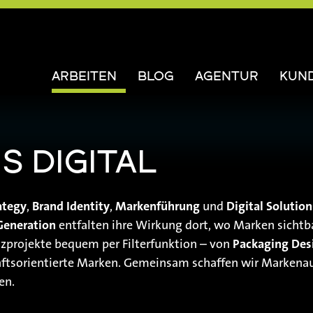
ARBEITEN
BLOG
AGENTUR
KUN
S DIGITAL
ategy
,
Brand Identity
,
Markenführung
und
Digital Solution
Generation
entfalten ihre Wirkung dort, wo Marken sichtb
nzprojekte bequem per Filterfunktion – von
Packaging Des
ftsorientierte Marken. Gemeinsam schaffen wir Markenauf
en.